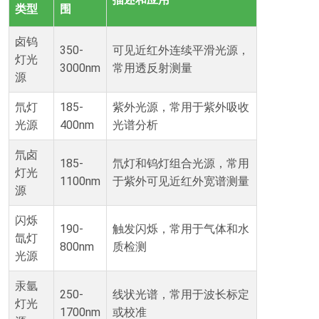
类型
围
卤钨
350-
可见近红外连续平滑光源，
灯光
3000nm
常用透反射测量
源
氘灯
185-
紫外光源，常用于紫外吸收
光源
400nm
光谱分析
氘卤
185-
氘灯和钨灯组合光源，常用
灯光
1100nm
于紫外可见近红外宽谱测量
源
闪烁
190-
触发闪烁，常用于气体和水
氙灯
800nm
质检测
光源
汞氩
250-
线状光谱，常用于波长标定
灯光
1700nm
或校准