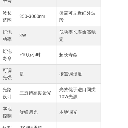
型号
波长
覆盖可见近红外波
350-3000nm
范围
段
灯泡
低功率长寿命高稳
3W
功率
定
灯泡
≥10万小时
超长寿命
寿命
可调
是
按需调强度
光强
光路
光效优于进口同类
三透镜高度聚光
设计
10W光源
本地
旋钮调光
本地调光
控制
远程
RS485通信